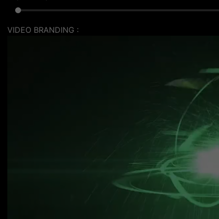
VIDEO BRANDING :