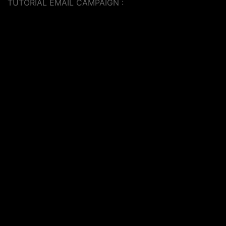
TUTORIAL EMAIL CAMPAIGN :